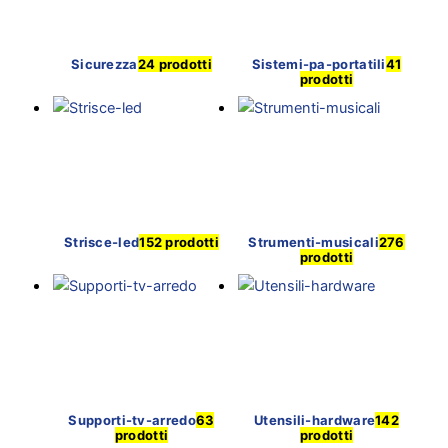
Sicurezza
24 prodotti
Sistemi-pa-portatili
41
prodotti
Strisce-led
152 prodotti
Strumenti-musicali
276
prodotti
Supporti-tv-arredo
63
Utensili-hardware
142
prodotti
prodotti