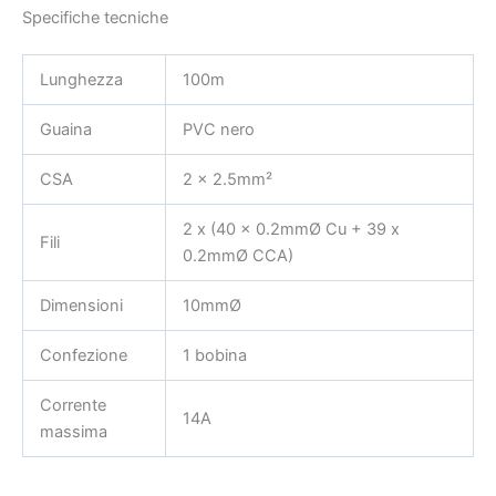
Specifiche tecniche
Lunghezza
100m
Guaina
PVC nero
CSA
2 x 2.5mm²
2 x (40 x 0.2mmØ Cu + 39 x
Fili
0.2mmØ CCA)
Dimensioni
10mmØ
Confezione
1 bobina
Corrente
14A
massima