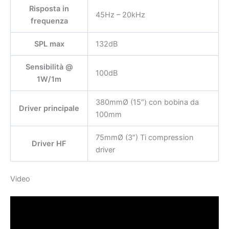
Risposta in
45Hz – 20kHz
frequenza
SPL max
132dB
Sensibilità @
100dB
1W/1m
380mmØ (15″) con bobina da
Driver principale
100mm
75mmØ (3″) Ti compression
Driver HF
driver
Video