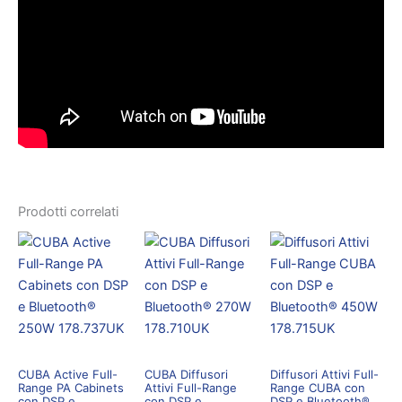
Prodotti correlati
CUBA Active Full-
CUBA Diffusori
Diffusori Attivi Full-
Range PA Cabinets
Attivi Full-Range
Range CUBA con
con DSP e
con DSP e
DSP e Bluetooth®