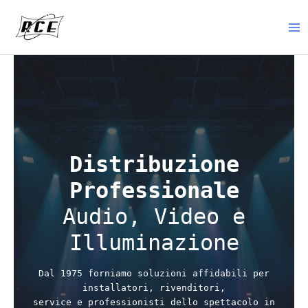
Vai
al
contenuto
Distribuzione
Professionale
Audio, Video e
Illuminazione
Dal 1975 forniamo soluzioni affidabili per
installatori, rivenditori,
service e professionisti dello spettacolo in